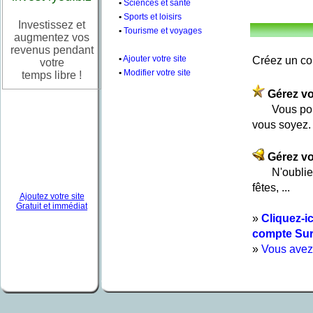
•
Sciences et santé
•
Sports et loisirs
Investissez et
•
Tourisme et voyages
augmentez vos
revenus pendant
•
Ajouter votre site
Créez un com
votre
•
Modifier votre site
temps libre !
Gérez vo
Vous pourr
vous soyez.
Gérez vo
N'oubliez p
fêtes, ...
Ajoutez votre site
Gratuit et immédiat
»
Cliquez-ic
compte Surf
»
Vous avez