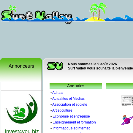
Nous sommes le 9 août 2026
Annonceurs
Surf Valley vous souhaite la bienvenue
Annuaire
•
Achats
•
Actualités et Médias
•
Association et société
•
Art et culture
•
Economie et entreprise
•
Enseignement et formation
•
Informatique et internet
invest4you.biz